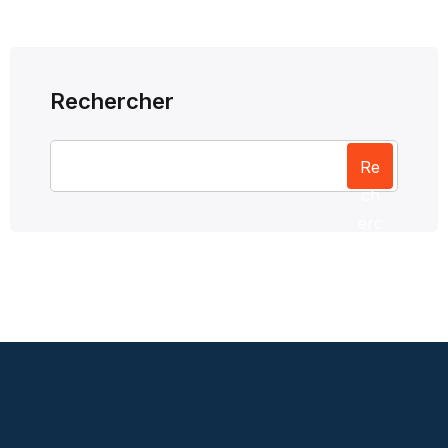
Rechercher
Re
ch
erc
her